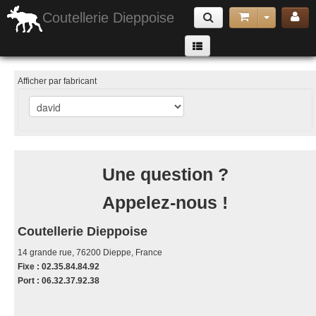
Coutellerie Dieppoise
Armes Exotiques
Afficher par fabricant
couteaux pliants
Armes de jet & Arbalètes
Matériel de Défense & Sécurité
Une question ?
Cannes & Matériels de randonnée et camping
Appelez-nous !
Accessoires
poignard lame fixe
Coutellerie Dieppoise
couteau papillon
14 grande rue, 76200 Dieppe, France
Fixe : 02.35.84.84.92
Port : 06.32.37.92.38