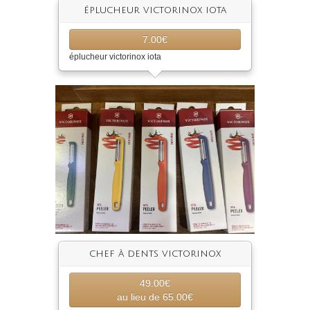
éplucheur victorinox iota
7.00€
éplucheur victorinox iota
chef à dents victorinox
49.00€
au lieu de 65.00€