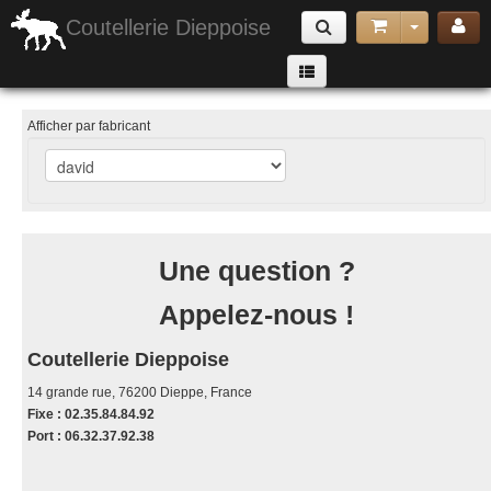
Coutellerie Dieppoise
Armes Exotiques
Afficher par fabricant
couteaux pliants
Armes de jet & Arbalètes
Matériel de Défense & Sécurité
Une question ?
Cannes & Matériels de randonnée et camping
Appelez-nous !
Accessoires
poignard lame fixe
Coutellerie Dieppoise
couteau papillon
14 grande rue, 76200 Dieppe, France
Fixe : 02.35.84.84.92
Port : 06.32.37.92.38