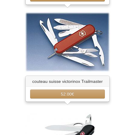
couteau suisse victorinox Trailmaster
52.00€