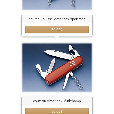
couteau suisse victorinox sportman
30.00€
couteau victorinox Minichamp
50.00€