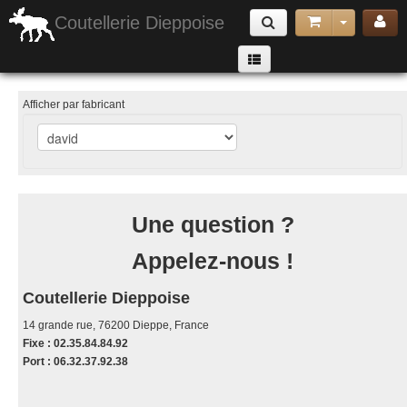
Coutellerie Dieppoise
Armes Exotiques
Afficher par fabricant
couteaux pliants
Armes de jet & Arbalètes
Matériel de Défense & Sécurité
Une question ?
Cannes & Matériels de randonnée et camping
Appelez-nous !
Accessoires
poignard lame fixe
Coutellerie Dieppoise
couteau papillon
14 grande rue, 76200 Dieppe, France
Fixe : 02.35.84.84.92
Port : 06.32.37.92.38