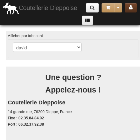
Coutellerie Dieppoise
Armes Exotiques
Afficher par fabricant
couteaux pliants
Armes de jet & Arbalètes
Matériel de Défense & Sécurité
Une question ?
Cannes & Matériels de randonnée et camping
Appelez-nous !
Accessoires
poignard lame fixe
Coutellerie Dieppoise
couteau papillon
14 grande rue, 76200 Dieppe, France
Fixe : 02.35.84.84.92
Port : 06.32.37.92.38