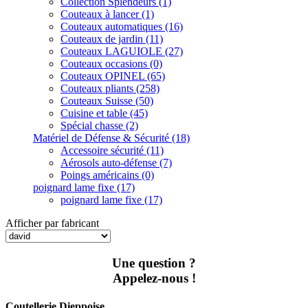
Collection Splendeurs (1)
Couteaux à lancer (1)
Couteaux automatiques (16)
Couteaux de jardin (11)
Couteaux LAGUIOLE (27)
Couteaux occasions (0)
Couteaux OPINEL (65)
Couteaux pliants (258)
Couteaux Suisse (50)
Cuisine et table (45)
Spécial chasse (2)
Matériel de Défense & Sécurité (18)
Accessoire sécurité (11)
Aérosols auto-défense (7)
Poings américains (0)
poignard lame fixe (17)
poignard lame fixe (17)
Afficher par fabricant
Une question ?
Appelez-nous !
Coutellerie Dieppoise