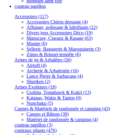
poignard lame fixe
couteau papillon
Accessoires (117)
Accessoires Chiens dressage (4)
Affutage, polissage & lubrifiants (22)
Divers jeux Accessoires Déco (19)
Manucure, Ciseaux & Rasage (63)
Montre (0)
Sellerie, Bagagerie & Maroquinerie (3)
Zippo & Briquet tempête (6)
Armes de jet & Arbalètes (26)
Airsoft (4)
Archerie & Arbalestrie (16)
Lance Pierre & Sarbacane (4)
Shuriken (2)
Armes Exotiques (18)
Gurkha, Tomahawk & Kukri (13)
Katanas, Wakis & Tantos (0)
Nunchaku (5)
Cannes & Matériels de randonnée et camping (43)
Cannes et Bâtons (39)
Matériel de randonnée & camping (4)
couteau papillon (3)
couteaux pliants (476)