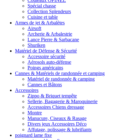
Couteaux OPINEL
Spécial chasse
Collection Splendeurs
Cuisine et table
Armes de jet & Arbalètes
Airsoft
Archerie & Arbalestrie
Lance Pierre & Sarbacane
Shuriken
Matériel de Défense & Sécurité
Accessoire sécurité
Aérosols auto-défense
Poings américains
Cannes & Matériels de randonnée et camping
Matériel de randonnée & camping
Cannes et Bâtons
Accessoires
Zippo & Briquet tempête
Sellerie, Bagagerie & Maroquinerie
Accessoires Chiens dressage
Montre
Manucure, Ciseaux & Rasage
Divers jeux Accessoires Déco
Affutage, polissage & lubrifiants
poignard lame fixe