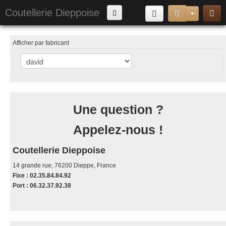
Coutellerie Dieppoise
Armes Exotiques
Afficher par fabricant
couteaux pliants
Armes de jet & Arbalètes
Matériel de Défense & Sécurité
Une question ?
Cannes & Matériels de randonnée et camping
Appelez-nous !
Accessoires
poignard lame fixe
Coutellerie Dieppoise
couteau papillon
14 grande rue, 76200 Dieppe, France
Fixe : 02.35.84.84.92
Port : 06.32.37.92.38