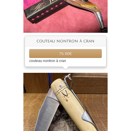
couteau nontron à cran
75.00€
couteau nontron à cran