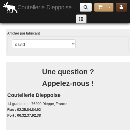
Coutellerie Dieppoise
Armes Exotiques
Afficher par fabricant
couteaux pliants
Armes de jet & Arbalètes
Matériel de Défense & Sécurité
Une question ?
Cannes & Matériels de randonnée et camping
Appelez-nous !
Accessoires
poignard lame fixe
Coutellerie Dieppoise
couteau papillon
14 grande rue, 76200 Dieppe, France
Fixe : 02.35.84.84.92
Port : 06.32.37.92.38